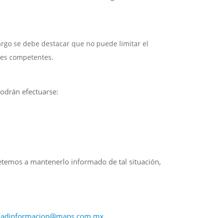
argo se debe destacar que no puede limitar el
des competentes.
podrán efectuarse:
etemos a mantenerlo informado de tal situación,
idadinformacion@maps.com.mx