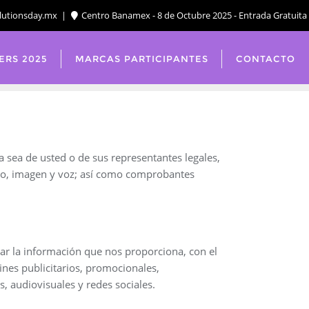
lutionsday.mx
Centro Banamex - 8 de Octubre 2025 - Entrada Gratuita
ERS 2025
MARCAS PARTICIPANTES
CONTACTO
sea de usted o de sus representantes legales,
nico, imagen y voz; así como comprobantes
car la información que nos proporciona, con el
nes publicitarios, promocionales,
, audiovisuales y redes sociales.