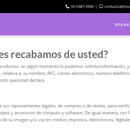
55-5387-3500
contacto@itso
SPEAK
es recabamos de usted?
roductos, en algún momento le podemos solicitarinformación, ya 
, relativa a: su nombre, RFC, correo electrónico, número telefó
ación queUsted declara.
 sus representantes legales, de compras o de ventas, para verifi
ipos y accesorios de cómputo y software. De igual manera, con fi
o de su imagen y/o voz en medios impresos, electrónicos, digitales