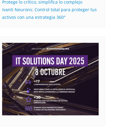
Protege lo crítico, simplifica lo complejo
Ivanti Neurons: Control total para proteger tus
activos con una estrategia 360°