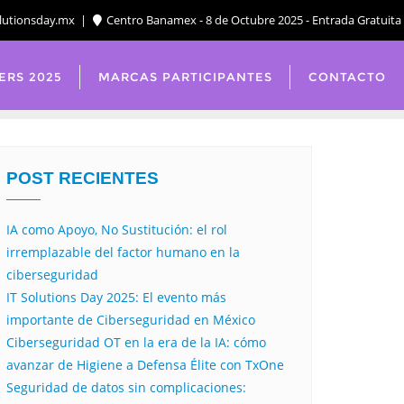
lutionsday.mx
Centro Banamex - 8 de Octubre 2025 - Entrada Gratuita
ERS 2025
MARCAS PARTICIPANTES
CONTACTO
POST RECIENTES
IA como Apoyo, No Sustitución: el rol
irremplazable del factor humano en la
ciberseguridad
IT Solutions Day 2025: El evento más
importante de Ciberseguridad en México
Ciberseguridad OT en la era de la IA: cómo
avanzar de Higiene a Defensa Élite con TxOne
Seguridad de datos sin complicaciones: