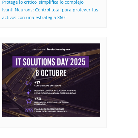
Protege lo crítico, simplifica lo complejo
Ivanti Neurons: Control total para proteger tus
activos con una estrategia 360°