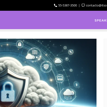
55-5387-3500
contacto@itso
SPEAK