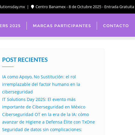
lutionsday.mx
Centro Banamex - 8 de Octubre 2025 - Entrada Gratuita
ERS 2025
MARCAS PARTICIPANTES
CONTACTO
POST RECIENTES
IA como Apoyo, No Sustitución: el rol
irremplazable del factor humano en la
ciberseguridad
IT Solutions Day 2025: El evento más
importante de Ciberseguridad en México
Ciberseguridad OT en la era de la IA: cómo
avanzar de Higiene a Defensa Élite con TxOne
Seguridad de datos sin complicaciones: